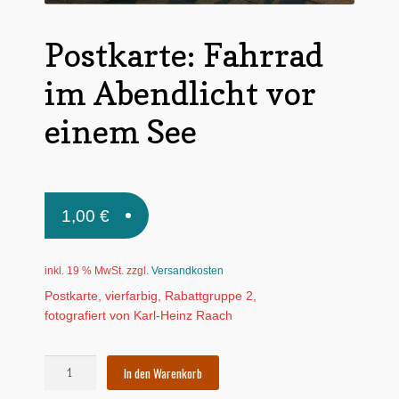
Untermen
*Postkarten
öffnen
Postkarte: Fahrrad
Schnäppchen
im Abendlicht vor
Untermen
Dies + Das
einem See
öffnen
Untermen
Regional
öffnen
Untermen
Bücher
öffnen
1,00
€
Untermen
Produkte nach Themen
öffnen
Untermen
Individuelle Motive
inkl. 19 % MwSt.
zzgl.
Versandkosten
öffnen
Postkarte, vierfarbig, Rabattgruppe 2,
Gummiertes Papier
fotografiert von Karl-Heinz Raach
Postkarte:
In den Warenkorb
Fahrrad