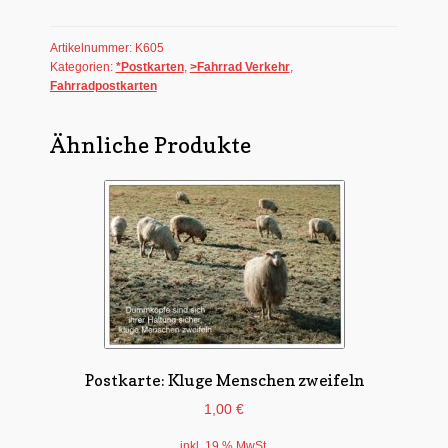
im
Abendlicht
Artikelnummer:
K605
vor
Kategorien:
*Postkarten
,
>Fahrrad Verkehr
,
einem
Fahrradpostkarten
See
Menge
Ähnliche Produkte
Postkarte: Kluge Menschen zweifeln
1,00
€
inkl. 19 % MwSt.