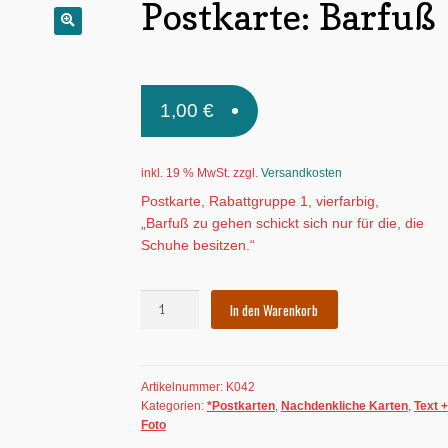
Postkarte: Barfuß
🔍
1,00
€
inkl. 19 % MwSt.
zzgl.
Versandkosten
Postkarte, Rabattgruppe 1, vierfarbig,
„Barfuß zu gehen schickt sich nur für die, die
Schuhe besitzen.“
Postkarte:
In den Warenkorb
Barfuß
Menge
Artikelnummer:
K042
Kategorien:
*Postkarten
,
Nachdenkliche Karten
,
Text +
Foto