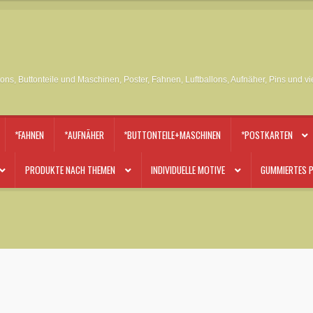
tons, Buttonteile und Maschinen, Poster, Fahnen, Luftballons, Aufnäher, Pins und v
*FAHNEN
*AUFNÄHER
*BUTTONTEILE+MASCHINEN
*POSTKARTEN
PRODUKTE NACH THEMEN
INDIVIDUELLE MOTIVE
GUMMIERTES P