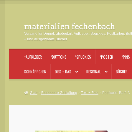
materialien fechenbach
Zur
Zum
Navigation
Inhalt
Versand für Demokratiebedarf: Aufkleber, Spuckies, Postkarten, But
springen
springen
– und ausgewählte Bücher
*AUFKLEBER
*BUTTONS
*SPUCKIES
*POSTER
*PINS
SCHNÄPPCHEN
DIES + DAS
REGIONAL
BÜCHER
Start
Besondere Gestaltung
Text + Foto
Postkarte: Barfuß