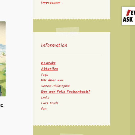
Impressum
Information
Kontakt
Aktuelles
faqs
Wir über uns
Seiten-Philosophie
Wer war Felix Fechenbach?
Links
Eure Mails
er
fun