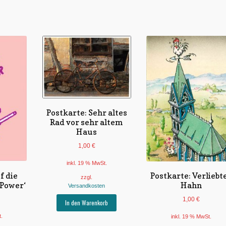
Postkarte: Sehr altes
Rad vor sehr altem
Haus
1,00
€
inkl. 19 % MwSt.
f die
Postkarte: Verliebt
zzgl.
 Power‘
Hahn
Versandkosten
1,00
€
In den Warenkorb
t.
inkl. 19 % MwSt.