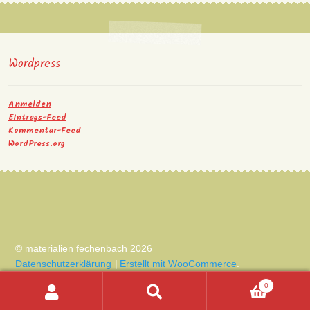
Wordpress
Anmelden
Eintrags-Feed
Kommentar-Feed
WordPress.org
© materialien fechenbach 2026
Datenschutzerklärung
Erstellt mit WooCommerce
.
0
Suchen
Suchen