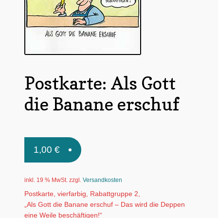
Untermen
*Postkarten
öffnen
Schnäppchen
Untermen
Dies + Das
öffnen
Postkarte: Als Gott
Untermen
Regional
öffnen
die Banane erschuf
Untermen
Bücher
öffnen
Untermen
Produkte nach Themen
öffnen
Untermen
1,00
€
Individuelle Motive
öffnen
Gummiertes Papier
inkl. 19 % MwSt.
zzgl.
Versandkosten
Postkarte, vierfarbig, Rabattgruppe 2,
„Als Gott die Banane erschuf – Das wird die Deppen
eine Weile beschäftigen!“