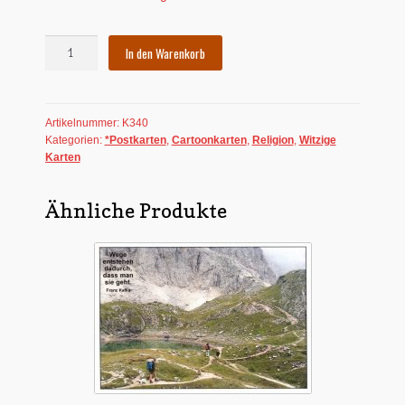
Postkarte:
In den Warenkorb
Als
Gott
die
Artikelnummer:
K340
Banane
Kategorien:
*Postkarten
,
Cartoonkarten
,
Religion
,
Witzige
erschuf
Karten
Menge
Ähnliche Produkte