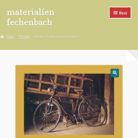
materialien
Zur
Zum
Menü
Navigation
Inhalt
fechenbach
springen
springen
*Aufkleber
Start
*Poster
Poster: Fahrrad und Katze
*Buttons
*Spuckies
*Poster
🔍
*Pins
*Fahnen
*Aufnäher
*Buttonteile+Maschinen