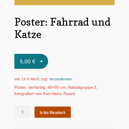
Untermen
*Postkarten
öffnen
Poster: Fahrrad und
Schnäppchen
Katze
Untermen
Dies + Das
öffnen
Untermen
Regional
öffnen
Untermen
5,00
€
Bücher
öffnen
Untermen
Produkte nach Themen
öffnen
inkl. 19 % MwSt.
zzgl.
Versandkosten
Untermen
Poster, vierfarbig, 40×50 cm, Rabattgruppe 2,
Individuelle Motive
öffnen
fotografiert von Karl-Heinz Raach
Gummiertes Papier
Poster:
In den Warenkorb
Fahrrad
und
Katze