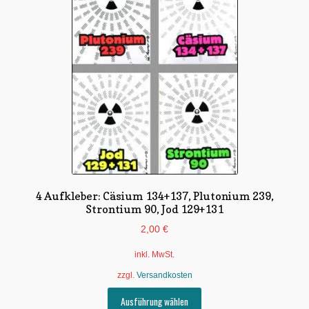
Optionen
können
auf
der
Produktseite
gewählt
werden
4 Aufkleber: Cäsium 134+137, Plutonium 239,
Strontium 90, Jod 129+131
2,00
€
inkl. MwSt.
zzgl.
Versandkosten
Dieses
Ausführung wählen