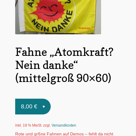
Untermen
*Postkarten
öffnen
Schnäppchen
Untermen
Dies + Das
öffnen
Fahne „Atomkraft?
Untermen
Regional
öffnen
Nein danke“
Untermen
Bücher
öffnen
(mittelgroß 90×60)
Untermen
Produkte nach Themen
öffnen
Untermen
Individuelle Motive
öffnen
8,00
€
Gummiertes Papier
inkl. 19 % MwSt.
zzgl.
Versandkosten
Rote und grßne Fahnen auf Demos – fehlt da nicht