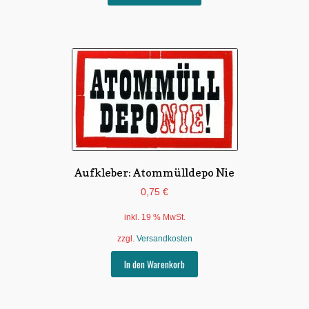
Produkt
weist
mehrere
Varianten
auf.
Die
Optionen
können
auf
der
Produktseite
gewählt
Aufkleber: Atommülldepo Nie
werden
0,75
€
inkl. 19 % MwSt.
zzgl.
Versandkosten
In den Warenkorb