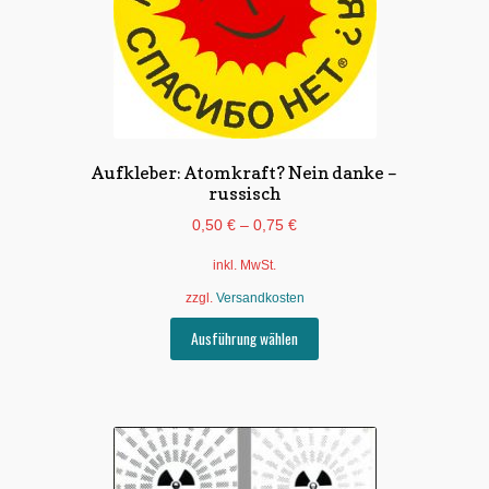
Aufkleber: Atomkraft? Nein danke –
russisch
0,50
€
–
0,75
€
inkl. MwSt.
zzgl.
Versandkosten
Dieses
Ausführung wählen
Produkt
weist
mehrere
Varianten
auf.
Die