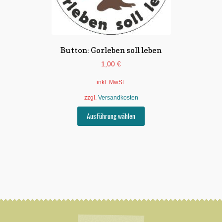
Button: Gorleben soll leben
1,00
€
inkl. MwSt.
zzgl.
Versandkosten
Dieses
Ausführung wählen
Produkt
weist
mehrere
Varianten
auf.
Die
Optionen
können
auf
der