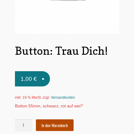
Untermen
*Postkarten
öffnen
Schnäppchen
Untermen
Dies + Das
öffnen
Button: Trau Dich!
Untermen
Regional
öffnen
Untermen
Bücher
öffnen
Untermen
Produkte nach Themen
1,00
€
öffnen
Untermen
Individuelle Motive
öffnen
inkl. 19 % MwSt.
zzgl.
Versandkosten
Gummiertes Papier
Button 55mm, schwarz, rot auf wei?
Button:
In den Warenkorb
Trau