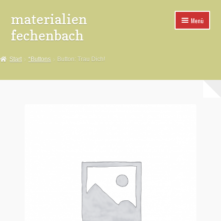
materialien
Zur
Zum
Menü
Navigation
Inhalt
fechenbach
springen
springen
*Aufkleber
Start
*Buttons
Button: Trau Dich!
*Buttons
*Spuckies
*Poster
*Pins
*Fahnen
*Aufnäher
*Buttonteile+Maschinen