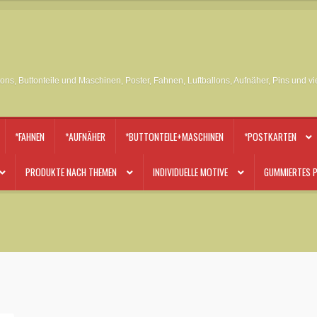
tons, Buttonteile und Maschinen, Poster, Fahnen, Luftballons, Aufnäher, Pins und v
*FAHNEN
*AUFNÄHER
*BUTTONTEILE+MASCHINEN
*POSTKARTEN
PRODUKTE NACH THEMEN
INDIVIDUELLE MOTIVE
GUMMIERTES P