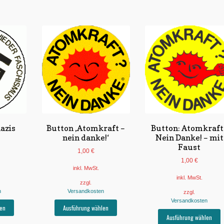
azis
Button ‚Atomkraft –
Button: Atomkraft
nein danke!‘
Nein Danke! – mit
Faust
1,00
€
1,00
€
inkl. MwSt.
inkl. MwSt.
zzgl.
n
Versandkosten
zzgl.
Versandkosten
Dieses
Dieses
en
Ausführung wählen
Produkt
Produkt
D
Ausführung wählen
weist
weist
P