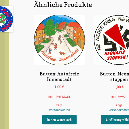
Ähnliche Produkte
Button: Autofreie
Button: Neon
Innenstadt
stoppen
1,00
€
1,00
€
inkl. 19 % MwSt.
inkl. MwSt.
zzgl.
zzgl.
Versandkosten
Versandkoste
In den Warenkorb
Ausführung wähl