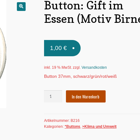
Button: Gift im
🔍
Essen (Motiv Birn
1,00
€
inkl. 19 % MwSt.
zzgl.
Versandkosten
Button 37mm, schwarz/grün/rot/weiß
Button:
In den Warenkorb
Gift
im
Essen
Artikelnummer:
B216
(Motiv
Kategorien:
*Buttons
,
>Klima und Umwelt
Birne)
Menge