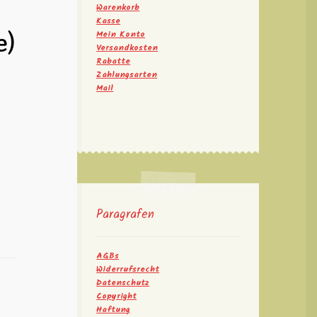
Warenkorb
Kasse
e)
Mein Konto
Versandkosten
Rabatte
Zahlungsarten
Mail
Paragrafen
AGBs
Widerrufsrecht
Datenschutz
Copyright
Haftung