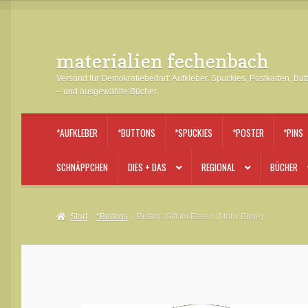
materialien fechenbach
Zur
Zum
Navigation
Inhalt
Versand für Demokratiebedarf: Aufkleber, Spuckies, Postkarten, But
springen
springen
– und ausgewählte Bücher
*AUFKLEBER
*BUTTONS
*SPUCKIES
*POSTER
*PINS
SCHNÄPPCHEN
DIES + DAS
REGIONAL
BÜCHER
Start
*Buttons
Button: Gift im Essen (Motiv Birne)