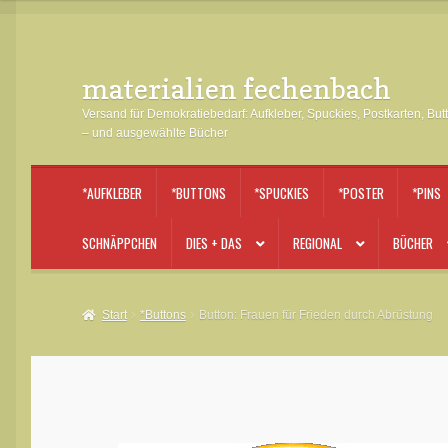
materialien fechenbach
Zur
Zum
Navigation
Inhalt
Versand für Demokratiebedarf: Aufkleber, Spuckies, Postkarten, But
springen
springen
– und ausgewählte Bücher
*AUFKLEBER
*BUTTONS
*SPUCKIES
*POSTER
*PINS
SCHNÄPPCHEN
DIES + DAS
REGIONAL
BÜCHER
Start
*Buttons
Button: Frauen für Frieden durch Abrüstung