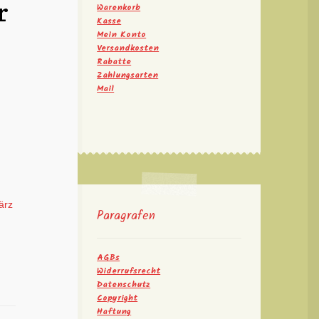
r
Warenkorb
Kasse
Mein Konto
Versandkosten
Rabatte
Zahlungsarten
Mail
ärz
Paragrafen
AGBs
Widerrufsrecht
Datenschutz
Copyright
Haftung