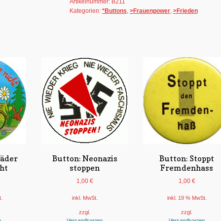
Artikelnummer:
B211
durch
Kategorien:
*Buttons
,
>Frauenpower
,
>Frieden
Abrüstung
Menge
räder
Button: Neonazis
Button: Stoppt
cht
stoppen
Fremdenhass
1,00
€
1,00
€
t.
inkl. MwSt.
inkl. 19 % MwSt.
zzgl.
zzgl.
n
Versandkosten
Versandkosten