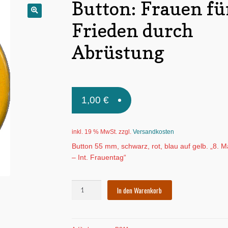
Button: Frauen fü
🔍
Frieden durch
Abrüstung
1,00
€
inkl. 19 % MwSt.
zzgl.
Versandkosten
Button 55 mm, schwarz, rot, blau auf gelb. „8. M
– Int. Frauentag“
Button:
In den Warenkorb
Frauen
für
Frieden