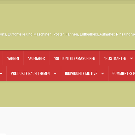
tons, Buttonteile und Maschinen, Poster, Fahnen, Luftballons, Aufnäher, Pins und v
*FAHNEN
*AUFNÄHER
*BUTTONTEILE+MASCHINEN
*POSTKARTEN
PRODUKTE NACH THEMEN
INDIVIDUELLE MOTIVE
GUMMIERTES P