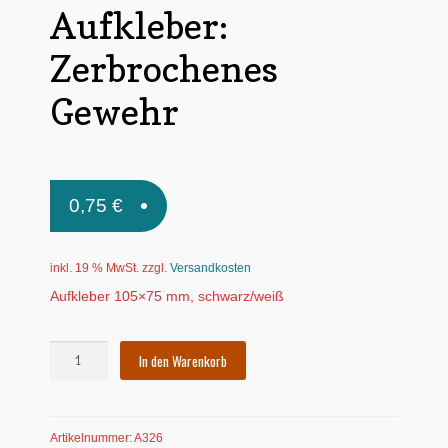
Aufkleber:
Untermen
*Postkarten
öffnen
Zerbrochenes
Schnäppchen
Gewehr
Untermen
Dies + Das
öffnen
Untermen
Regional
öffnen
0,75
€
Untermen
Bücher
öffnen
Untermen
Produkte nach Themen
inkl. 19 % MwSt.
zzgl.
Versandkosten
öffnen
Aufkleber 105×75 mm, schwarz/weiß
Untermen
Individuelle Motive
öffnen
Gummiertes Papier
Aufkleber:
In den Warenkorb
Zerbrochenes
Gewehr
Menge
Artikelnummer:
A326