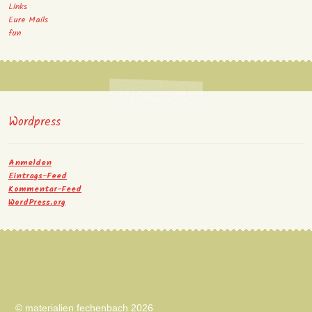
Links
Eure Mails
fun
Wordpress
Anmelden
Eintrags-Feed
Kommentar-Feed
WordPress.org
© materialien fechenbach 2026