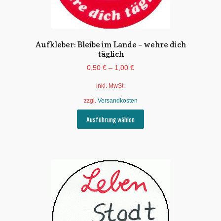
Aufkleber: Bleibe im Lande – wehre dich
täglich
0,50
€
–
1,00
€
inkl. MwSt.
zzgl.
Versandkosten
Dieses
Ausführung wählen
Produkt
weist
mehrere
Varianten
auf.
Die
Optionen
können
auf