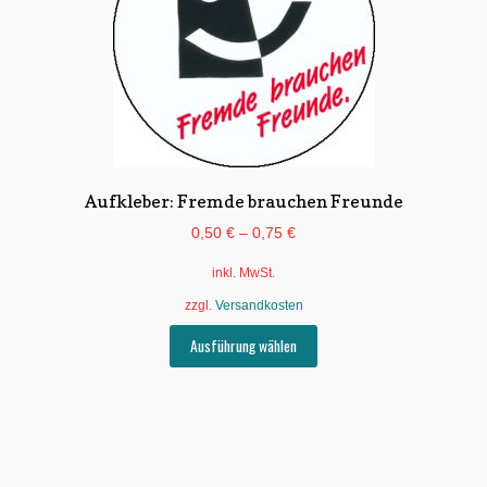
auf
der
Produktseite
gewählt
werden
Aufkleber: Fremde brauchen Freunde
0,50
€
–
0,75
€
inkl. MwSt.
zzgl.
Versandkosten
Dieses
Ausführung wählen
Produkt
weist
mehrere
Varianten
auf.
Die