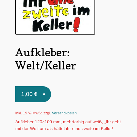
Untermen
*Postkarten
öffnen
Schnäppchen
Untermen
Dies + Das
öffnen
Aufkleber:
Untermen
Regional
öffnen
Welt/Keller
Untermen
Bücher
öffnen
Untermen
Produkte nach Themen
öffnen
Untermen
1,00
€
Individuelle Motive
öffnen
Gummiertes Papier
inkl. 19 % MwSt.
zzgl.
Versandkosten
Aufkleber 120×100 mm, mehrfarbig auf weiß, „Ihr geht
mit der Welt um als hättet ihr eine zweite im Keller!