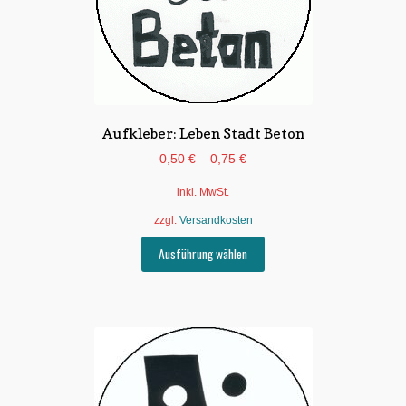
der
Produktseite
gewählt
werden
Aufkleber: Leben Stadt Beton
0,50
€
–
0,75
€
inkl. MwSt.
zzgl.
Versandkosten
Dieses
Ausführung wählen
Produkt
weist
mehrere
Varianten
auf.
Die
Optionen
können