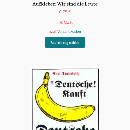
Aufkleber: Wir sind die Leute
0,75
€
inkl. MwSt.
zzgl.
Versandkosten
Dieses
Ausführung wählen
Produkt
weist
mehrere
Varianten
auf.
Die
Optionen
können
auf
der
Produktseite
gewählt
werden