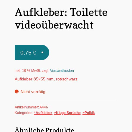
Untermen
Aufkleber: Toilette
*Postkarten
öffnen
videoüberwacht
Schnäppchen
Untermen
Dies + Das
öffnen
Untermen
Regional
0,75
€
öffnen
Untermen
Bücher
öffnen
inkl. 19 % MwSt.
zzgl.
Versandkosten
Untermen
Produkte nach Themen
Aufkleber 85×55 mm, rot/schwarz
öffnen
Untermen
Individuelle Motive
Nicht vorrätig
öffnen
Gummiertes Papier
Artikelnummer:
A446
Kategorien:
*Aufkleber
,
>Kluge Sprüche
,
>Politik
Ähnliche Produkte