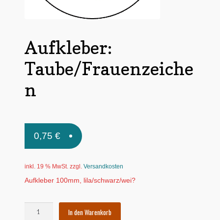
Untermen
*Postkarten
öffnen
Schnäppchen
Aufkleber:
Untermen
Dies + Das
Taube/Frauenzeiche
öffnen
Untermen
Regional
n
öffnen
Untermen
Bücher
öffnen
Untermen
Produkte nach Themen
0,75
€
öffnen
Untermen
Individuelle Motive
öffnen
inkl. 19 % MwSt.
zzgl.
Versandkosten
Gummiertes Papier
Aufkleber 100mm, lila/schwarz/wei?
Aufkleber:
In den Warenkorb
Taube/Frauenzeichen