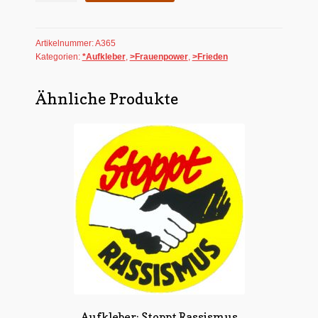
Menge
Artikelnummer:
A365
Kategorien:
*Aufkleber
,
>Frauenpower
,
>Frieden
Ähnliche Produkte
Aufkleber: Stoppt Rassismus