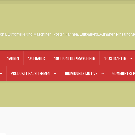
tons, Buttonteile und Maschinen, Poster, Fahnen, Luftballons, Aufnäher, Pins und v
*FAHNEN
*AUFNÄHER
*BUTTONTEILE+MASCHINEN
*POSTKARTEN
PRODUKTE NACH THEMEN
INDIVIDUELLE MOTIVE
GUMMIERTES P