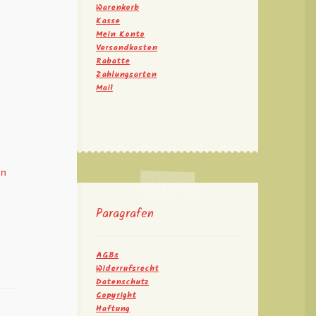
Warenkorb
Kasse
Mein Konto
Versandkosten
Rabatte
Zahlungsarten
Mail
en
Paragrafen
AGBs
Widerrufsrecht
Datenschutz
Copyright
Haftung