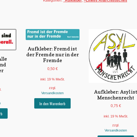
Kategorien:
*Aufkleber
,
>Linkes Anarchistisches
Aufkleber: Fremd ist
der Fremde nur in der
lle
Fremde
ind
0,50
€
er
inkl. 19 % MwSt.
zzgl.
t.
Aufkleber: Asyl is
Versandkosten
Menschenrecht
In den Warenkorb
n
0,75
€
rb
inkl. 19 % MwSt.
zzgl.
Versandkosten