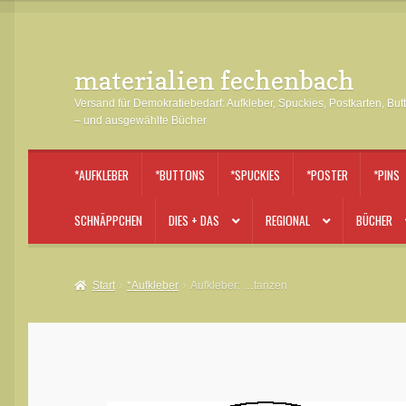
materialien fechenbach
Zur
Zum
Navigation
Inhalt
Versand für Demokratiebedarf: Aufkleber, Spuckies, Postkarten, But
springen
springen
– und ausgewählte Bücher
*AUFKLEBER
*BUTTONS
*SPUCKIES
*POSTER
*PINS
SCHNÄPPCHEN
DIES + DAS
REGIONAL
BÜCHER
Start
*Aufkleber
Aufkleber: …tanzen