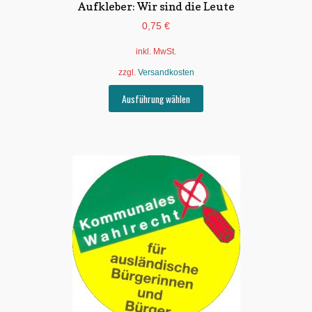
Aufkleber: Wir sind die Leute
0,75
€
inkl. MwSt.
zzgl.
Versandkosten
Dieses
Ausführung wählen
Produkt
weist
mehrere
Varianten
auf.
Die
Optionen
können
auf
der
Produktseite
gewählt
werden