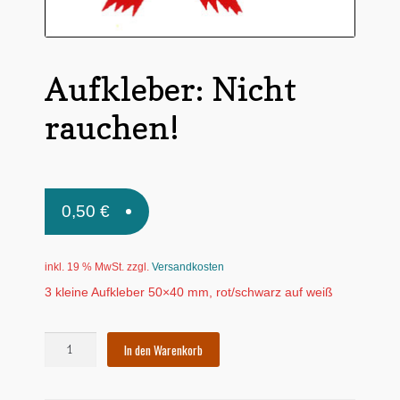
Untermen
*Postkarten
öffnen
Schnäppchen
Aufkleber: Nicht
Untermen
Dies + Das
rauchen!
öffnen
Untermen
Regional
öffnen
Untermen
Bücher
öffnen
0,50
€
Untermen
Produkte nach Themen
öffnen
inkl. 19 % MwSt.
zzgl.
Versandkosten
Untermen
Individuelle Motive
öffnen
3 kleine Aufkleber 50×40 mm, rot/schwarz auf weiß
Gummiertes Papier
Aufkleber:
In den Warenkorb
Nicht
rauchen!
Menge