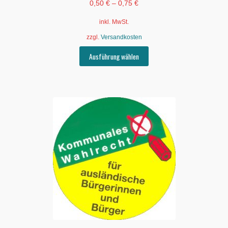
0,50
€
–
0,75
€
inkl. MwSt.
zzgl.
Versandkosten
Dieses
Ausführung wählen
Produkt
weist
mehrere
Varianten
auf.
Die
Optionen
können
auf
der
Produktseite
gewählt
werden