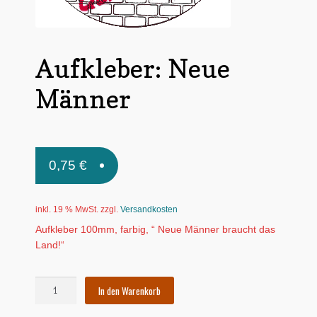
Untermen
*Postkarten
öffnen
Schnäppchen
Aufkleber: Neue
Untermen
Dies + Das
Männer
öffnen
Untermen
Regional
öffnen
Untermen
Bücher
öffnen
0,75
€
Untermen
Produkte nach Themen
öffnen
inkl. 19 % MwSt.
zzgl.
Versandkosten
Untermen
Individuelle Motive
öffnen
Aufkleber 100mm, farbig, “ Neue Männer braucht das
Land!“
Gummiertes Papier
Aufkleber:
In den Warenkorb
Neue
Männer