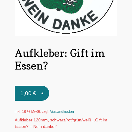
Untermen
*Postkarten
öffnen
Schnäppchen
Untermen
Dies + Das
öffnen
Untermen
Aufkleber: Gift im
Regional
öffnen
Untermen
Essen?
Bücher
öffnen
Untermen
Produkte nach Themen
öffnen
Untermen
Individuelle Motive
1,00
€
öffnen
Gummiertes Papier
inkl. 19 % MwSt.
zzgl.
Versandkosten
Aufkleber 120mm, schwarz/rot/grün/weiß, „Gift im
Essen? – Nein danke!“