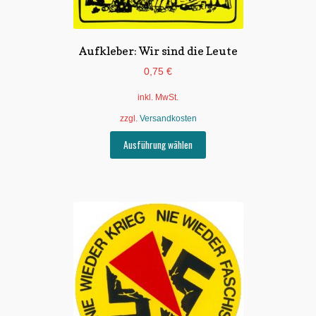
Aufkleber: Wir sind die Leute
0,75
€
inkl. MwSt.
zzgl.
Versandkosten
Dieses
Ausführung wählen
Produkt
weist
mehrere
Varianten
auf.
Die
Optionen
können
auf
der
Produktseite