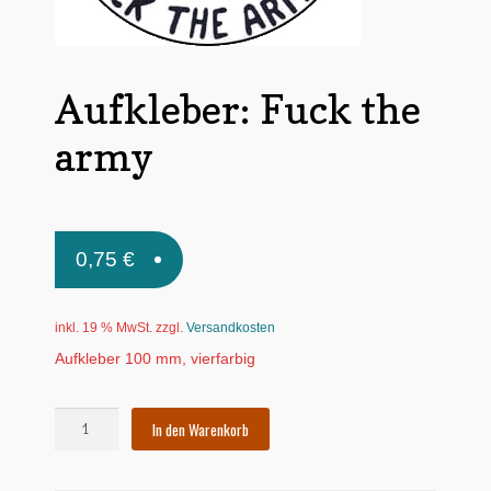
Untermen
*Postkarten
öffnen
Schnäppchen
Aufkleber: Fuck the
Untermen
Dies + Das
army
öffnen
Untermen
Regional
öffnen
Untermen
Bücher
öffnen
0,75
€
Untermen
Produkte nach Themen
öffnen
inkl. 19 % MwSt.
zzgl.
Versandkosten
Untermen
Individuelle Motive
öffnen
Aufkleber 100 mm, vierfarbig
Gummiertes Papier
Aufkleber:
In den Warenkorb
Fuck
the
army