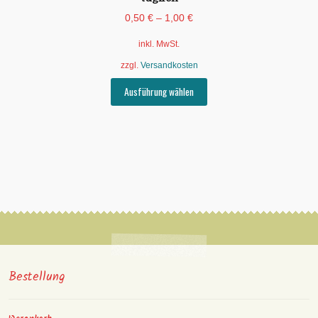
0,50
€
–
1,00
€
inkl. MwSt.
zzgl.
Versandkosten
Dieses
Ausführung wählen
Produkt
weist
mehrere
Varianten
auf.
Die
Optionen
können
auf
der
Produktseite
gewählt
Bestellung
werden