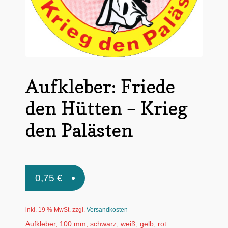
Untermen
*Postkarten
öffnen
Schnäppchen
Untermen
Dies + Das
öffnen
Aufkleber: Friede
Untermen
Regional
öffnen
den Hütten – Krieg
Untermen
Bücher
öffnen
den Palästen
Untermen
Produkte nach Themen
öffnen
Untermen
Individuelle Motive
öffnen
0,75
€
Gummiertes Papier
inkl. 19 % MwSt.
zzgl.
Versandkosten
Aufkleber, 100 mm, schwarz, weiß, gelb, rot