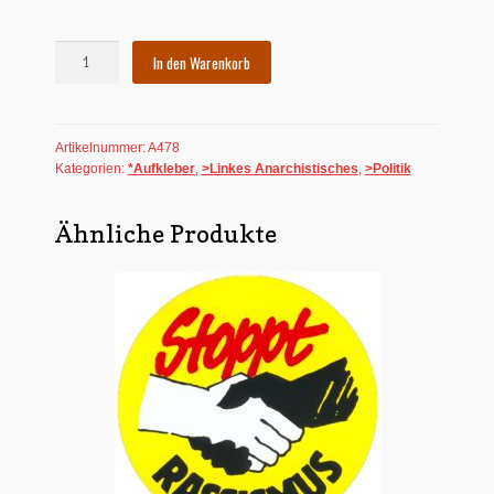
Aufkleber:
In den Warenkorb
Friede
den
Hütten
Artikelnummer:
A478
-
Kategorien:
*Aufkleber
,
>Linkes Anarchistisches
,
>Politik
Krieg
den
Palästen
Ähnliche Produkte
Menge