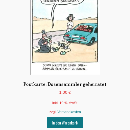
Untermen
*Postkarten
öffnen
Schnäppchen
Untermen
Dies + Das
öffnen
Untermen
Regional
öffnen
Untermen
Bücher
öffnen
Untermen
Produkte nach Themen
öffnen
Postkarte: Dosensammler geheiratet
Untermen
Individuelle Motive
1,00
€
öffnen
Gummiertes Papier
inkl. 19 % MwSt.
zzgl.
Versandkosten
In den Warenkorb