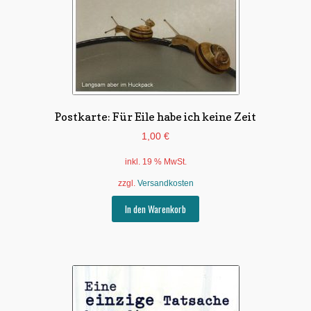
Untermen
*Postkarten
öffnen
Schnäppchen
Untermen
Dies + Das
öffnen
Untermen
Postkarte: Für Eile habe ich keine Zeit
Regional
öffnen
1,00
€
Untermen
Bücher
öffnen
inkl. 19 % MwSt.
Untermen
Produkte nach Themen
zzgl.
Versandkosten
öffnen
In den Warenkorb
Untermen
Individuelle Motive
öffnen
Gummiertes Papier