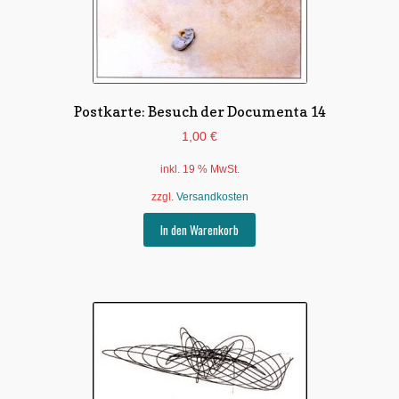
Untermen
*Postkarten
öffnen
Schnäppchen
Untermen
Dies + Das
Postkarte: Besuch der Documenta 14
öffnen
1,00
€
Untermen
Regional
öffnen
inkl. 19 % MwSt.
Untermen
Bücher
zzgl.
Versandkosten
öffnen
Untermen
In den Warenkorb
Produkte nach Themen
öffnen
Untermen
Individuelle Motive
öffnen
Gummiertes Papier