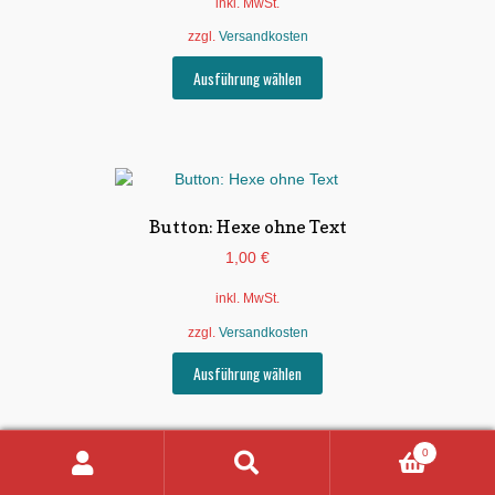
inkl. MwSt.
der
zzgl.
Versandkosten
Produktseite
gewählt
Dieses
Ausführung wählen
werden
Produkt
weist
mehrere
Varianten
auf.
Die
Button: Hexe ohne Text
Optionen
1,00
€
können
auf
inkl. MwSt.
der
zzgl.
Versandkosten
Produktseite
gewählt
Dieses
Ausführung wählen
werden
Produkt
weist
mehrere
0
Varianten
Suchen
Suchen
auf.
nach: