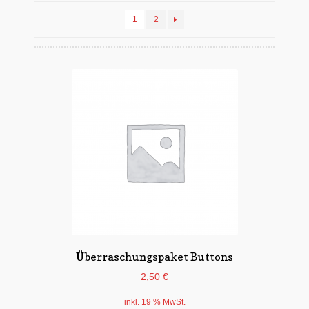
Untermen
*Postkarten
1
2
öffnen
Schnäppchen
Untermen
Dies + Das
öffnen
Untermen
Regional
öffnen
Untermen
Bücher
öffnen
Untermen
Produkte nach Themen
öffnen
Untermen
Individuelle Motive
öffnen
Gummiertes Papier
Überraschungspaket Buttons
2,50
€
inkl. 19 % MwSt.