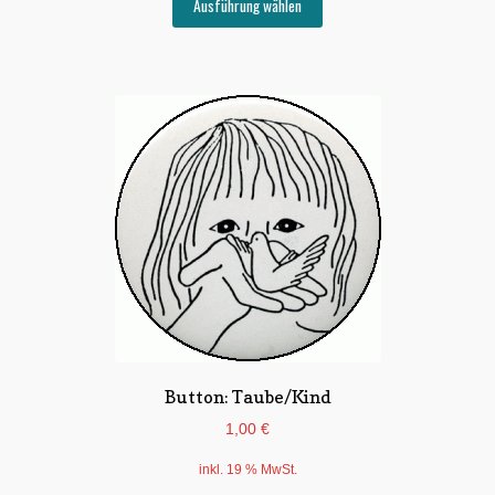
Ausführung wählen
Produkt
weist
mehrere
Varianten
auf.
Die
Optionen
können
auf
der
Produktseite
gewählt
werden
Button: Taube/Kind
1,00
€
inkl. 19 % MwSt.