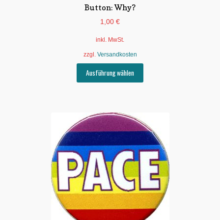
Button: Why?
1,00
€
inkl. MwSt.
zzgl.
Versandkosten
Dieses
Ausführung wählen
Produkt
weist
mehrere
Varianten
auf.
Die
Optionen
können
auf
der
Produktseite
gewählt
werden