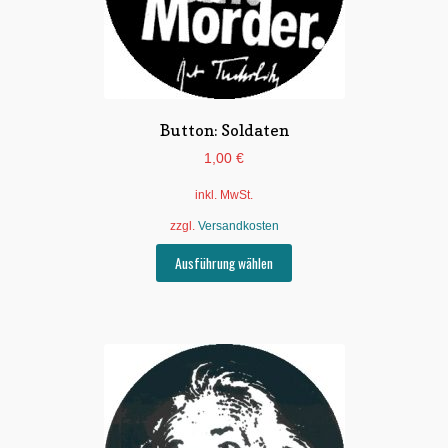
Produktseite
gewählt
werden
Button: Soldaten
1,00
€
inkl. MwSt.
zzgl.
Versandkosten
Dieses
Ausführung wählen
Produkt
weist
mehrere
Varianten
auf.
Die
Optionen
können