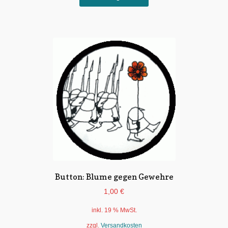
Produkt
weist
mehrere
Varianten
auf.
Die
Optionen
können
auf
der
Produktseite
gewählt
werden
Button: Blume gegen Gewehre
1,00
€
inkl. 19 % MwSt.
zzgl.
Versandkosten