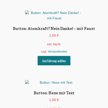
Button: Atomkraft? Nein Danke! – mit Faust
1,00
€
inkl. MwSt.
zzgl.
Versandkosten
Dieses
Ausführung wählen
Produkt
weist
mehrere
Varianten
auf.
Die
Button: Hexe mit Text
Optionen
1,00
€
können
auf