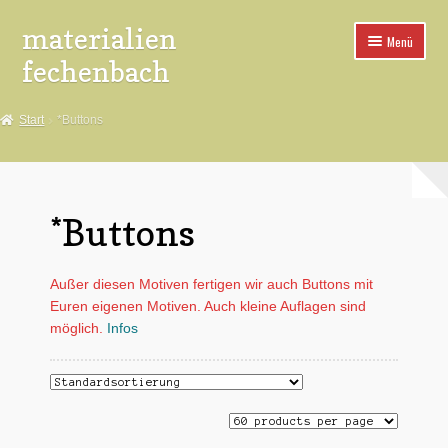
materialien
Zur
Zum
Menü
Navigation
Inhalt
fechenbach
springen
springen
*Aufkleber
Start
*Buttons
*Buttons
*Spuckies
*Buttons
*Poster
Außer diesen Motiven fertigen wir auch Buttons mit
*Pins
Euren eigenen Motiven. Auch kleine Auflagen sind
möglich.
Infos
*Fahnen
*Aufnäher
*Buttonteile+Maschinen