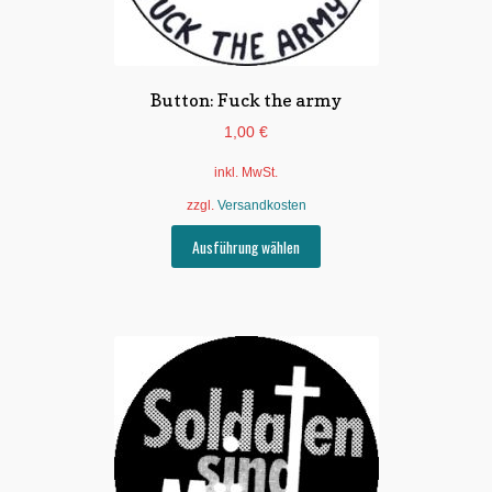
Button: Fuck the army
1,00
€
inkl. MwSt.
zzgl.
Versandkosten
Dieses
Ausführung wählen
Produkt
weist
mehrere
Varianten
auf.
Die
Optionen
können
auf
der