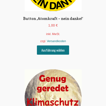
werden
Button ‚Atomkraft – nein danke!‘
1,00
€
inkl. MwSt.
zzgl.
Versandkosten
Dieses
Ausführung wählen
Produkt
weist
mehrere
Varianten
auf.
Die
Optionen
können
auf
der
Produktseite