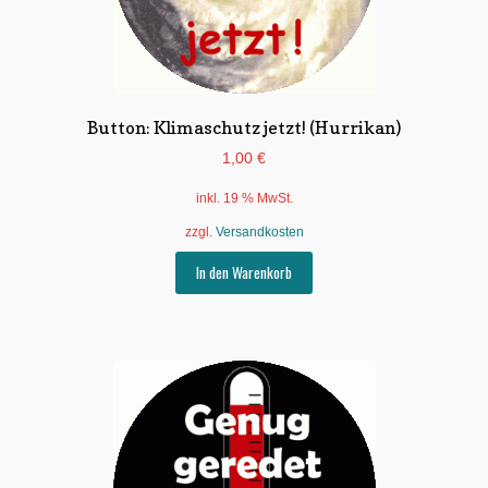
gewählt
werden
Button: Klimaschutz jetzt! (Hurrikan)
1,00
€
inkl. 19 % MwSt.
zzgl.
Versandkosten
In den Warenkorb