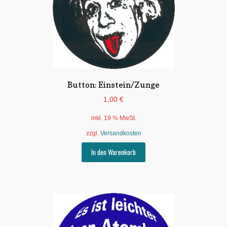
auf
der
Produktseite
gewählt
werden
Button: Einstein/Zunge
1,00
€
inkl. 19 % MwSt.
zzgl.
Versandkosten
In den Warenkorb