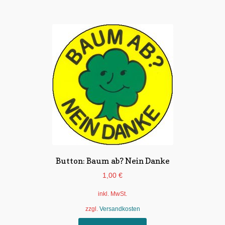
weist
mehrere
Varianten
auf.
Die
Optionen
können
auf
der
Produktseite
gewählt
werden
Button: Baum ab? Nein Danke
1,00
€
inkl. MwSt.
zzgl.
Versandkosten
Dieses